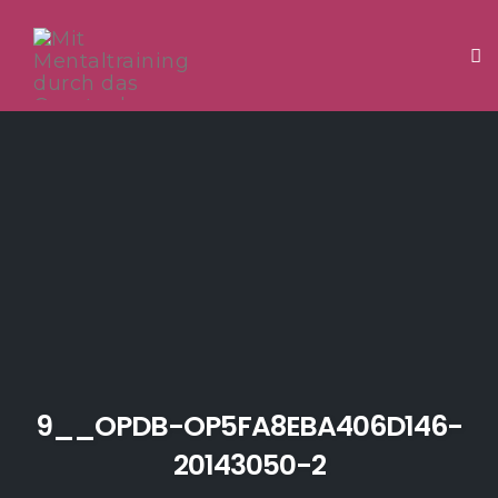
Tog
Skip
to
content
9__OPDB-OP5FA8EBA406D146-
20143050-2