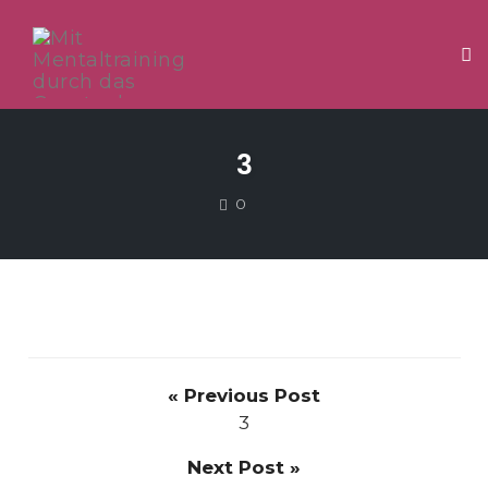
Tog
Skip
to
3
content
COMMENTS
0
« Previous Post
3
Next Post »