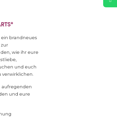
ARTS*
t ein brandneues
 zur
den, wie ihr eure
stliebe,
tauchen und euch
verwirklichen.
em aufregenden
rden und eure
chung