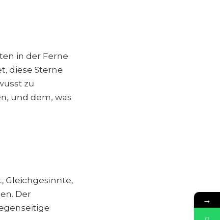
ten in der Ferne
, diese Sterne
wusst zu
en, und dem, was
, Gleichgesinnte,
en. Der
→
egenseitige