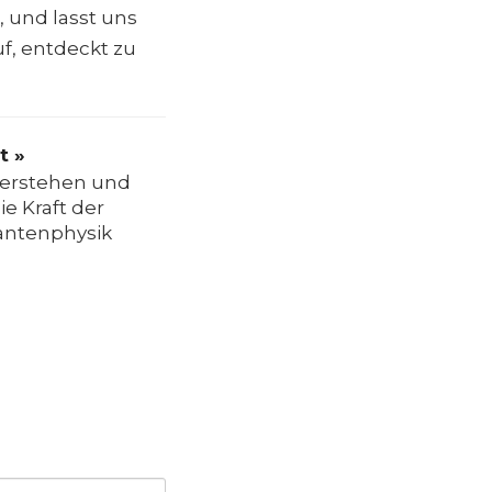
 und lasst uns
uf, entdeckt zu
t »
verstehen und
ie Kraft der
ntenphysik