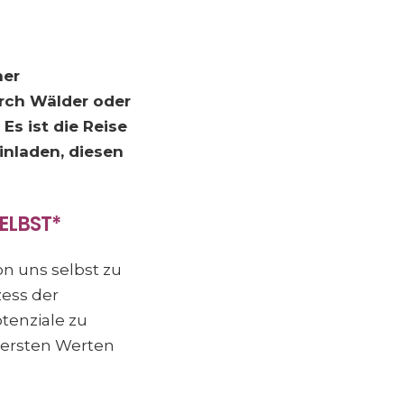
ner
urch Wälder oder
Es ist die Reise
inladen, diesen
ELBST*
on uns selbst zu
zess der
tenziale zu
nersten Werten