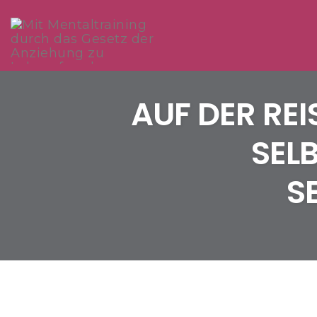
Skip
to
AUF DER REI
content
SEL
S