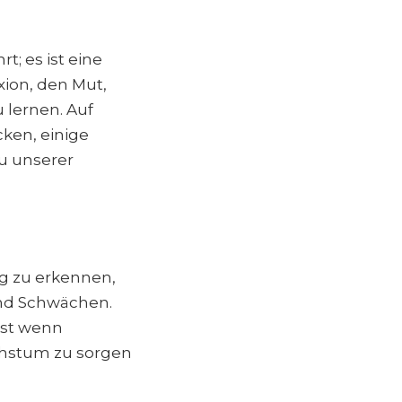
t; es ist eine
xion, den Mut,
 lernen. Auf
cken, einige
zu unserer
tig zu erkennen,
und Schwächen.
lbst wenn
achstum zu sorgen