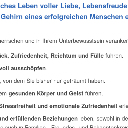
liches Leben voller Liebe, Lebensfreud
 Gehirn eines erfolgreichen Menschen e
errschen und in Ihrem Unterbewusstsein veranker
ck, Zufriedenheit, Reichtum und Fülle
führen.
 voll ausschöpfen
.
, von dem Sie bisher nur geträumt haben.
inem
gesunden Körper und Geist
führen.
Stressfreiheit und emotionale Zufriedenhei
t
erl
und erfüllenden Beziehungen
leben, sowohl in de
ls auch in Familien-, Freundes- und Bekanntenkreis