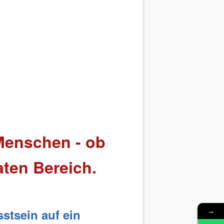
 Menschen - ob
aten Bereich.
→
stsein auf ein