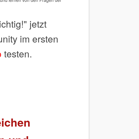
t und lernen von den Fragen der
htig!" jetzt
ity im ersten
o
testen.
eichen