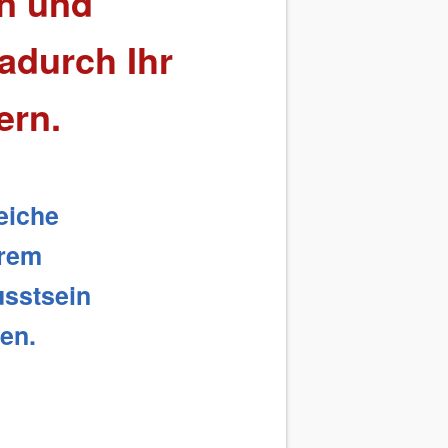
n und
adurch Ihr
ern.
reiche
hrem
usstsein
hen.