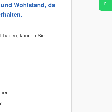
e und Wohlstand, da
rhalten.
t haben, können Sie:
eben.
r
.