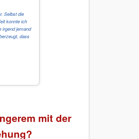
. Selbst die
eit konnte ich
je irgend jemand
 überzeugt, dass
längerem mit der
ehung?