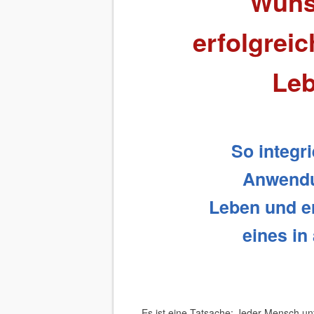
Wüns
erfolgrei
Leb
So integri
Anwend
Leben
und er
eines in
Es ist eine Tatsache: Jeder Mensch u