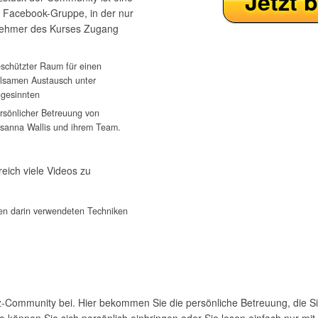
Jetzt 
 Facebook-Gruppe, in der nur
lnehmer des Kurses Zugang
eschützter Raum für einen
hlsamen Austausch unter
hgesinnten
persönlicher Betreuung von
usanna Wallis und ihrem Team.
reich viele Videos zu
en darin verwendeten Techniken
z-Community bei. Hier bekommen Sie die persönliche Betreuung, die S