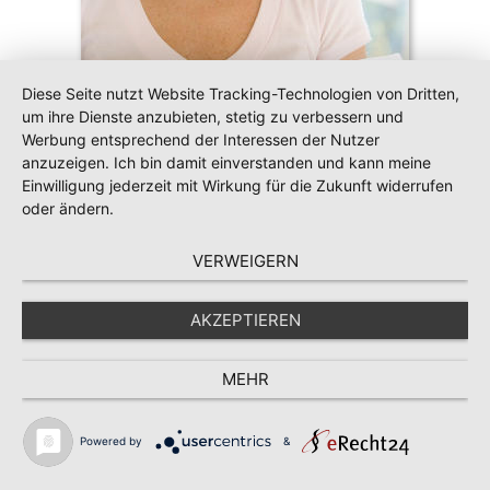
Diese Seite nutzt Website Tracking-Technologien von Dritten,
um ihre Dienste anzubieten, stetig zu verbessern und
Werbung entsprechend der Interessen der Nutzer
anzuzeigen. Ich bin damit einverstanden und kann meine
Einwilligung jederzeit mit Wirkung für die Zukunft widerrufen
oder ändern.
VERWEIGERN
Liebe Susanna,
AKZEPTIEREN
vielen lieben
Dank für deine Hilfe.
Ich war ja zunächst skeptisch. Du
MEHR
wolltest mir als alten Hasen etwas über
die Anwendung der universellen
Powered by
&
Resonanz-Gesetze erzählen. Ja,
theoretisch wusste ich schon einiges...