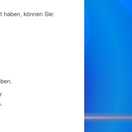
t haben, können Sie:
eben.
r
.