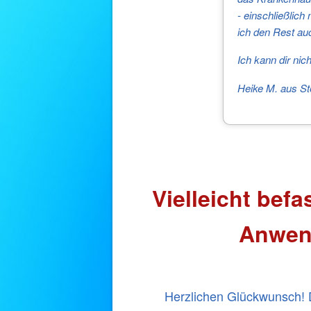
- einschließlich
ich den Rest au
Ich kann dir nic
Heike M. aus S
Vielleicht befa
Anwen
Herzlichen Glückwunsch! D