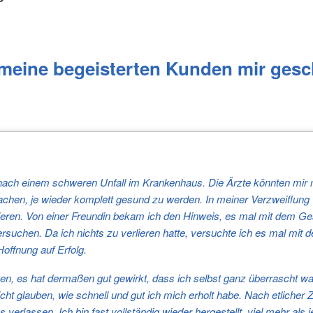
 meine begeisterten Kunden mir gesc
nach einem schweren Unfall im Krankenhaus. Die Ärzte könnten mir 
achen, je wieder komplett gesund zu werden. In meiner Verzweiflung w
ieren. Von einer Freundin bekam ich den Hinweis, es mal mit dem Ge
suchen. Da ich nichts zu verlieren hatte, versuchte ich es mal mit 
Hoffnung auf Erfolg.
en, es hat dermaßen gut gewirkt, dass ich selbst ganz überrascht war
cht glauben, wie schnell und gut ich mich erholt habe. Nach etlicher Z
verlassen. Ich bin fast vollständig wieder hergestellt, viel mehr als 