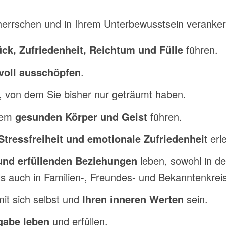
errschen und in Ihrem Unterbewusstsein veranker
ck, Zufriedenheit, Reichtum und Fülle
führen.
 voll ausschöpfen
.
, von dem Sie bisher nur geträumt haben.
inem
gesunden Körper und Geist
führen.
Stressfreiheit und emotionale Zufriedenhei
t
erl
und erfüllenden Beziehungen
leben, sowohl in de
ls auch in Familien-, Freundes- und Bekanntenkreis
it sich selbst und
Ihren
inneren Werten
sein.
gabe leben
und erfüllen.