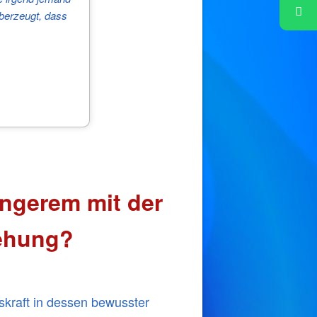
 überzeugt, dass
längerem mit der
ehung?
skraft in dessen bewusster