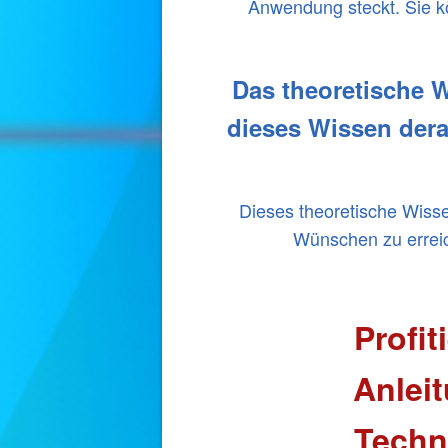
Anwendung steckt. Sie kö
Das theoretische W
dieses Wissen dera
Dieses theoretische Wisse
Wünschen zu erreic
Profit
Anleit
Techn