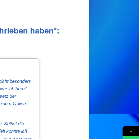
hrieben haben*:
nicht besonders
ar ich bereit,
setz der
deinem Online-
. Selbst die
eit konnte ich
→
je irgend jemand