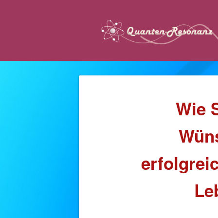
Wie S
Wüns
erfolgre
Le