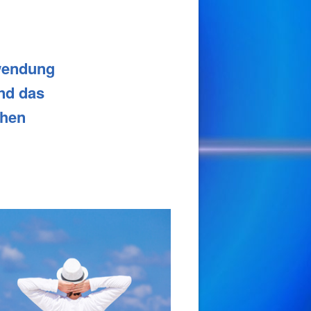
nwendung
nd das
chen