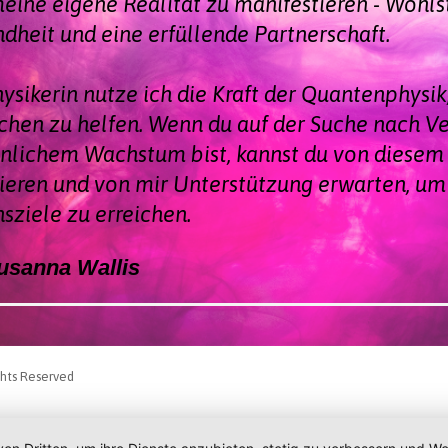
eine eigene Realität zu manifestieren - Wohls
dheit und eine erfüllende Partnerschaft.
hysikerin nutze ich die Kraft der Quantenphysi
hen zu helfen. Wenn du auf der Suche nach V
nlichem Wachstum bist, kannst du von diese
tieren und von mir Unterstützung erwarten, um
sziele zu erreichen.
usanna Wallis
ghts Reserved