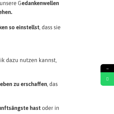
 unsere G
edankenwellen
ehen.
en so einstellst
, dass sie
k dazu nutzen kannst,
→
eben zu erschaffen
, das
nftsängste hast
oder in