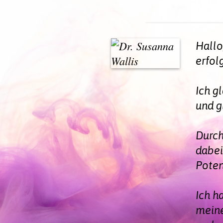
Hallo
erfol
Ich g
und g
Durch
dabei
Poten
Ich h
meine