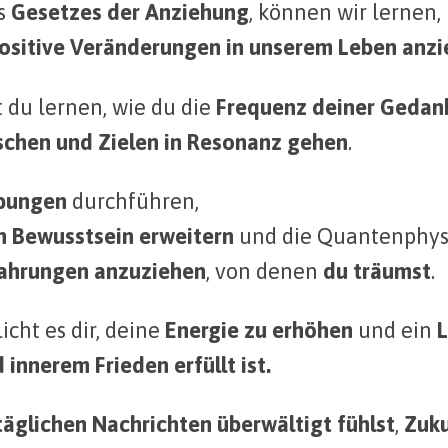
s
Gesetzes der Anziehung
, können wir lernen,
ositive Veränderungen in unserem Leben anzi
 du lernen, wie du die
Frequenz deiner Gedank
chen und Zielen in Resonanz gehen
.
Übungen
durchführen,
n Bewusstsein
erweitern
und die Quantenphysi
rfahrungen anzuziehen
, von denen
du träumst
.
cht es dir, deine
Energie zu erhöhen
und ein
L
 innerem Frieden erfüllt ist.
täglichen Nachrichten überwältigt fühlst
,
Zuku