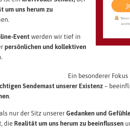
J
ät um uns herum zu
en.
"Bevor 
wicht
line-Event
werden wir tief in
er
persönlichen und kollektiven
.
Ein besonderer Fokus l
chtigen Sendemast unserer Existenz
– beeinf
hen
.
als nur der Sitz unserer
Gedanken und Gefühl
t, die
Realität um uns herum zu beeinflussen
un