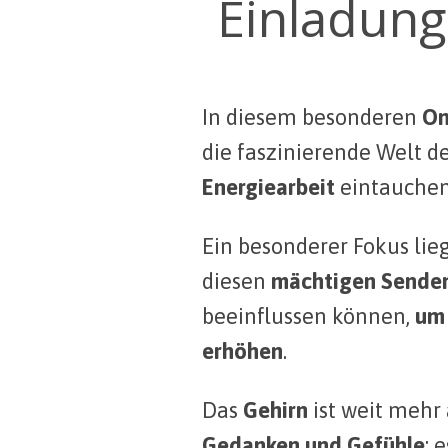
Einladung
In diesem besonderen
On
die faszinierende Welt d
Energiearbeit
eintauchen
Ein besonderer Fokus lieg
diesen
mächtigen Sendem
beeinflussen können,
um 
erhöhen
.
Das
Gehirn
ist weit mehr 
Gedanken und Gefühle
; 