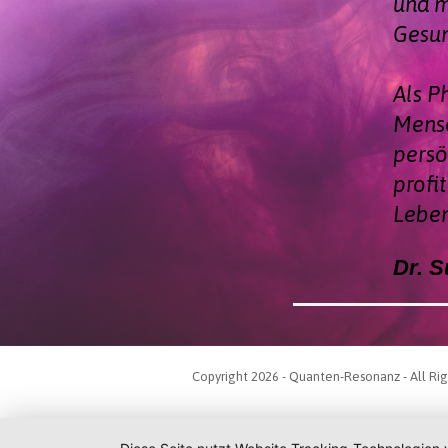
und m
Gesun
Als P
Mensc
persö
profi
Leben
Dr. S
Copyright 2026 - Quanten-Resonanz - All Ri