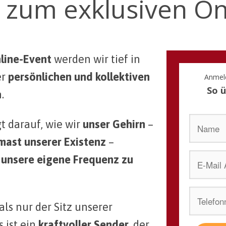
 zum exklusiven On
line-Event
werden wir tief in
er
persönlichen und kollektiven
Anmeld
So 
.
t darauf, wie wir
unser Gehirn
–
ast unserer Existenz
–
unsere eigene Frequenz zu
als nur der Sitz unserer
es ist ein
kraftvoller Sender,
der