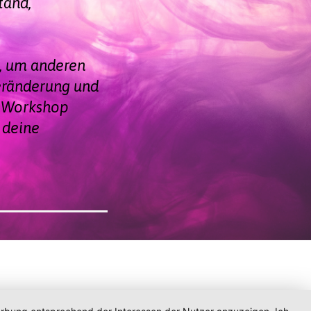
tand,
k, um anderen
eränderung und
m Workshop
 deine