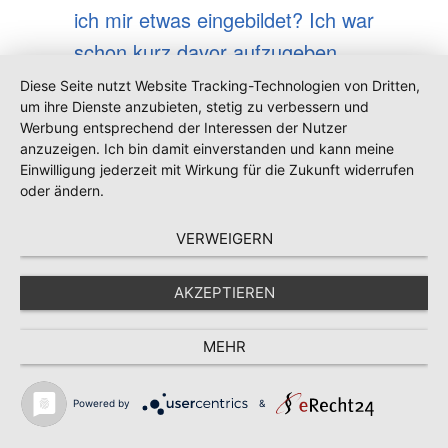
ich mir etwas eingebildet? Ich war
schon kurz davor aufzugeben
und das Thema ad Acta zu legen.
Diese Seite nutzt Website Tracking-Technologien von Dritten,
um ihre Dienste anzubieten, stetig zu verbessern und
Das Durchschlafen war ja
Werbung entsprechend der Interessen der Nutzer
weiterhin vorhanden, ok., ich
anzuzeigen. Ich bin damit einverstanden und kann meine
Einwilligung jederzeit mit Wirkung für die Zukunft widerrufen
beschränkte mich halt darauf.
oder ändern.
VERWEIGERN
Und dann
AKZEPTIEREN
bemerkte ich
...
MEHR
– ich musste fast
Powered by
&
lachen, als es mir auffiel