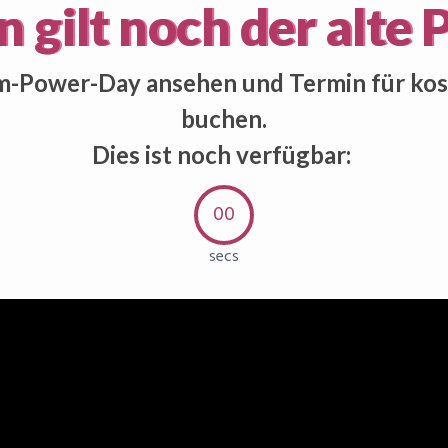
 gilt noch der alte P
m-Power-Day ansehen und Termin für kos
buchen.
Dies ist noch verfügbar:
00
secs