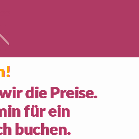
n!
ir die Preise.
in für ein
ch buchen.