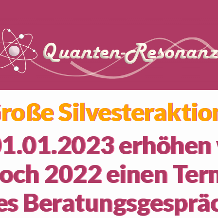
roße Silvesteraktio
.01.2023 erhöhen w
och 2022 einen Term
es Beratungsgesprä