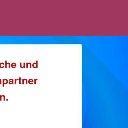
iche und
mpartner
n.