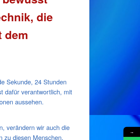
chnik, die
it dem
ede Sekunde, 24 Stunden
 dafür verantwortlich, mit
sonen aussehen.
, verändern wir auch die
→
en zu diesen Menschen.