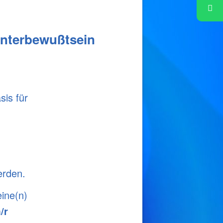
Unterbewußtsein
sis für
erden.
ine(n)
/r