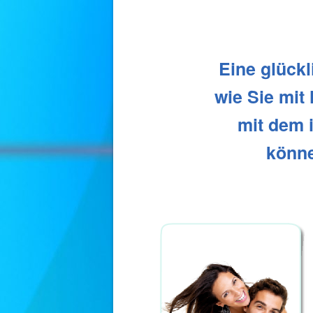
Eine glückl
wie Sie mit
mit dem i
könne