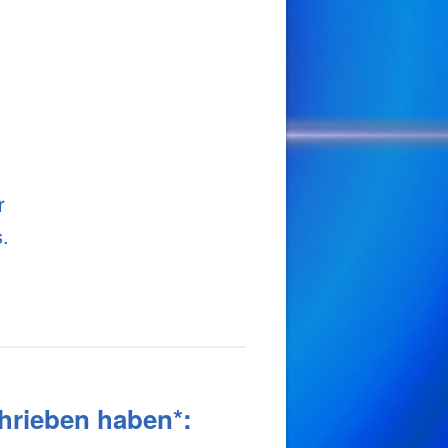
r
.
hrieben haben*: