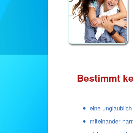
Bestimmt ke
eine unglaublich
miteinander har