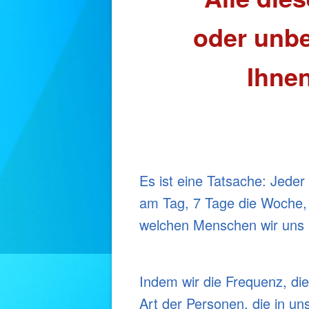
oder unbe
Ihnen
Es ist eine Tatsache: Jede
am Tag, 7 Tage die Woche, 
welchen Menschen wir uns 
Indem wir die Frequenz, di
Art der Personen, die in 