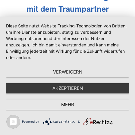
mit dem Traumpartner
erleben zu können.
Diese Seite nutzt Website Tracking-Technologien von Dritten,
um ihre Dienste anzubieten, stetig zu verbessern und
Werbung entsprechend der Interessen der Nutzer
anzuzeigen. Ich bin damit einverstanden und kann meine
Einwilligung jederzeit mit Wirkung für die Zukunft widerrufen
oder ändern.
VERWEIGERN
Hallo Susanna,
AKZEPTIEREN
nachdem ich das zweite Mal den Kurs
gemacht habe - hat es funktioniert und
ein ganz großer Traum ist in Erfüllung
MEHR
gegangen. Ich habe mein Herzblatt
gefunden und was da von Gefühlen da
Powered by
&
ist, das ist einfach traumhaft - so wie
schweben und es zeigt mir, dass ich der