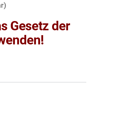
r)
as Gesetz der
uwenden!