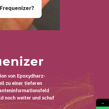
 Frequenizer?
uenizer
tion von Epoxydharz-
l zu einer tieferen
anteninformationsfeld
ld noch weiter und schuf
→