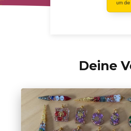
um die
Deine V