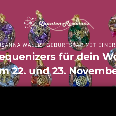
SUSANNA WALLIS' GEBURTSTAG MIT EINE
requenizers für dein W
m 22. und 23. Novembe