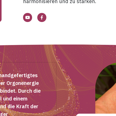
harmonisieren und zu stärken.
 handgefertigtes
der Orgonenergie
bindet. Durch die
l und einem
und die Kraft der
iger