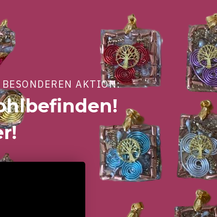
R BESONDEREN AKTION:
ohlbefinden!
r!