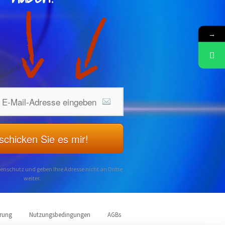
→
 schicken Sie es mir!
enschutz und geben Ihre Adresse nicht an Dritte
weiter.
ärung
Nutzungsbedingungen
AGBs